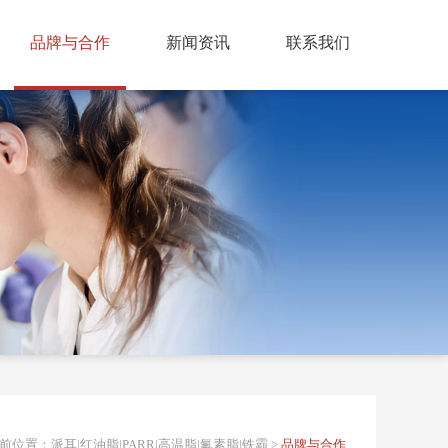
品牌与合作
新闻资讯
联系我们
前位置：
派耳|红油脂|PARR|高温脂|氟素脂|铁霸
>
品牌与合作