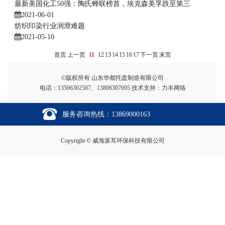
最新美国化工50强：陶氏蝉联榜首，埃克森美孚跌至第三
2021-06-01
纺织印染行业润滑难题
2021-05-10
首页
上一页
11
12
13
14
15
16
17
下一页
末页
©版权所有 山东华都托盘制造有限公司
电话：
13506302587
、
13806307695
技术支持：
力丰网络
服务咨询热线：
13869000163
Copyright © 威海派耳环保科技有限公司