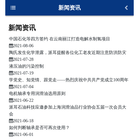
新闻资讯
主菜单
新闻资讯
首页
中国石化等四方签约 在云南丽江打造电解水制氢项目
派耳科技
2021-08-06
产品与服务
陶氏发生化学泄露，派耳提醒各位化工老友近期注意防洪防灾
2021-07-28
品牌与合作
液压油的污染控制
新闻资讯
2021-07-19
学党史、知党情、跟党走——热烈庆祝中共共产党成立100周年
联系我们
2021-07-04
电机轴承专用润滑油选用原则
2021-06-22
派耳石油科技应邀参加上海润滑油品行业协会五届一次会员大
会
2021-06-18
如何判断轴承是否可再次使用？
2021-06-01